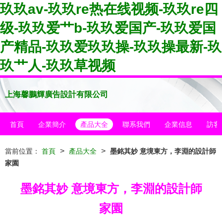
玖玖av-玖玖re热在线视频-玖玖re四
级-玖玖爱艹b-玖玖爱国产-玖玖爱国
产精品-玖玖爱玖玖操-玖玖操最新-玖
玖艹人-玖玖草视频
上海馨鵬輝廣告設計有限公司
首頁
企業簡介
產品大全
聯系我們
企業信息
訪客
>
>
當前位置：
首頁
產品大全
墨銘其妙 意境東方，李淵的設計師
家園
墨銘其妙 意境東方，李淵的設計師
家園