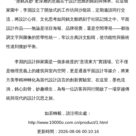
“墨銘其妙”更深層的意義在于設計思維的銘刻與傳承。在這個
家園中，李淵設立了開放式的工作坊與沙龍區，定期邀請同行交
流，將設計心得、文化思考如同銘文般鐫刻于社區記憶之中。平面
設計作品——無論是項目海報、品牌視覺，還是空間導視——都強
調文字與圖像的哲學性統一，常以古典詩文點睛，使功能性與藝術
性達到微妙平衡。
李淵的設計師家園是一個多維度的“意境東方”實踐場。它不僅
是物理意義上的建筑與室內空間，更是通過平面設計等媒介，將東
方美學精神轉化為當代設計語言的創新實驗室。在這里，墨色流
淌，銘心刻骨，妙趣橫生，為每一位訪客與同行開啟了一場穿越傳
統與現代的設計沉思之旅。
如若轉載，請注明出處：
http://www.10000o.com.cn/product/1.html
更新時間：2026-08-06 00:10:16