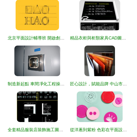
北京平面設計輔導班 開啟創意職業之路的理想選擇
精品衣柜與柜類家具CAD圖集 解鎖全屋定制的設計靈感與高效生產
制造新起點 車間凈化工程操作優化與麻辣食品廠車間平面設計實踐
匠心設計，賦能品牌 中山市小欖鎮漢文平面設計公司
全套精品服裝店裝飾施工圖集 從水電規劃到平面設計的完整指南
從洋蔥到紫粉 色彩在平面設計中的隱喻與視覺敘事