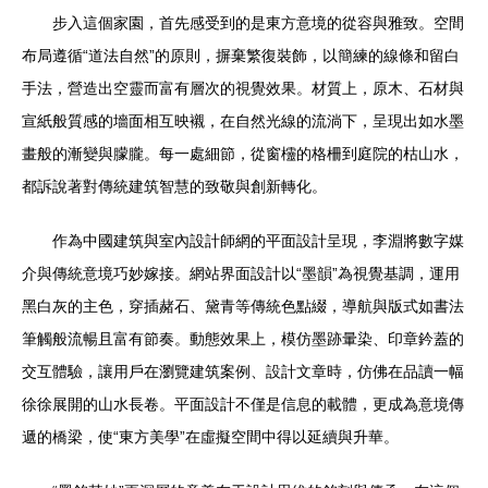
步入這個家園，首先感受到的是東方意境的從容與雅致。空間
布局遵循“道法自然”的原則，摒棄繁復裝飾，以簡練的線條和留白
手法，營造出空靈而富有層次的視覺效果。材質上，原木、石材與
宣紙般質感的墻面相互映襯，在自然光線的流淌下，呈現出如水墨
畫般的漸變與朦朧。每一處細節，從窗欞的格柵到庭院的枯山水，
都訴說著對傳統建筑智慧的致敬與創新轉化。
作為中國建筑與室內設計師網的平面設計呈現，李淵將數字媒
介與傳統意境巧妙嫁接。網站界面設計以“墨韻”為視覺基調，運用
黑白灰的主色，穿插赭石、黛青等傳統色點綴，導航與版式如書法
筆觸般流暢且富有節奏。動態效果上，模仿墨跡暈染、印章鈐蓋的
交互體驗，讓用戶在瀏覽建筑案例、設計文章時，仿佛在品讀一幅
徐徐展開的山水長卷。平面設計不僅是信息的載體，更成為意境傳
遞的橋梁，使“東方美學”在虛擬空間中得以延續與升華。