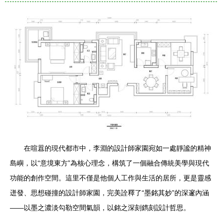
在喧囂的現代都市中，李淵的設計師家園宛如一處靜謐的精神
島嶼，以“意境東方”為核心理念，構筑了一個融合傳統美學與現代
功能的創作空間。這里不僅是他個人工作與生活的居所，更是靈感
迸發、思想碰撞的設計師家園，完美詮釋了“墨銘其妙”的深邃內涵
——以墨之濃淡勾勒空間氣韻，以銘之深刻鐫刻設計哲思。